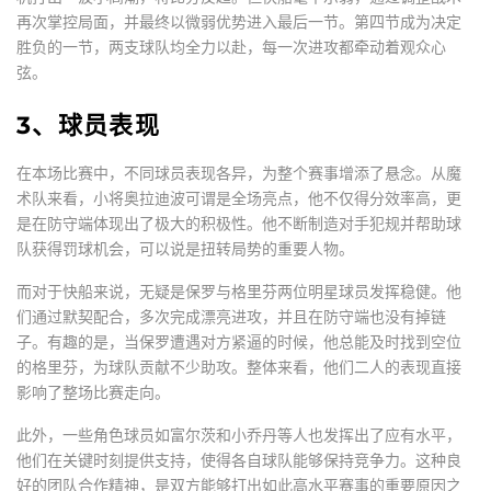
再次掌控局面，并最终以微弱优势进入最后一节。第四节成为决定
胜负的一节，两支球队均全力以赴，每一次进攻都牵动着观众心
弦。
3、球员表现
在本场比赛中，不同球员表现各异，为整个赛事增添了悬念。从魔
术队来看，小将奥拉迪波可谓是全场亮点，他不仅得分效率高，更
是在防守端体现出了极大的积极性。他不断制造对手犯规并帮助球
队获得罚球机会，可以说是扭转局势的重要人物。
而对于快船来说，无疑是保罗与格里芬两位明星球员发挥稳健。他
们通过默契配合，多次完成漂亮进攻，并且在防守端也没有掉链
子。有趣的是，当保罗遭遇对方紧逼的时候，他总能及时找到空位
的格里芬，为球队贡献不少助攻。整体来看，他们二人的表现直接
影响了整场比赛走向。
此外，一些角色球员如富尔茨和小乔丹等人也发挥出了应有水平，
他们在关键时刻提供支持，使得各自球队能够保持竞争力。这种良
好的团队合作精神，是双方能够打出如此高水平赛事的重要原因之