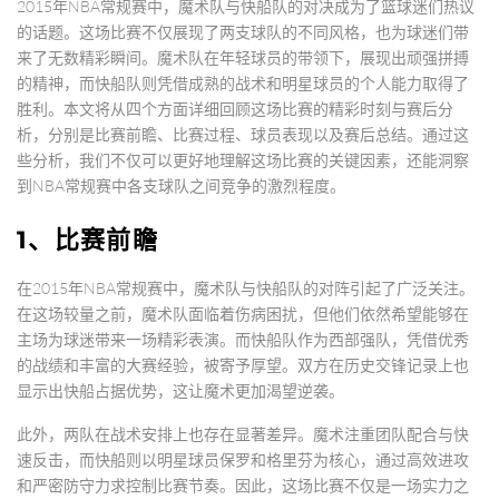
2015年NBA常规赛中，魔术队与快船队的对决成为了篮球迷们热议
的话题。这场比赛不仅展现了两支球队的不同风格，也为球迷们带
来了无数精彩瞬间。魔术队在年轻球员的带领下，展现出顽强拼搏
的精神，而快船队则凭借成熟的战术和明星球员的个人能力取得了
胜利。本文将从四个方面详细回顾这场比赛的精彩时刻与赛后分
析，分别是比赛前瞻、比赛过程、球员表现以及赛后总结。通过这
些分析，我们不仅可以更好地理解这场比赛的关键因素，还能洞察
到NBA常规赛中各支球队之间竞争的激烈程度。
1、比赛前瞻
在2015年NBA常规赛中，魔术队与快船队的对阵引起了广泛关注。
在这场较量之前，魔术队面临着伤病困扰，但他们依然希望能够在
主场为球迷带来一场精彩表演。而快船队作为西部强队，凭借优秀
的战绩和丰富的大赛经验，被寄予厚望。双方在历史交锋记录上也
显示出快船占据优势，这让魔术更加渴望逆袭。
此外，两队在战术安排上也存在显著差异。魔术注重团队配合与快
速反击，而快船则以明星球员保罗和格里芬为核心，通过高效进攻
和严密防守力求控制比赛节奏。因此，这场比赛不仅是一场实力之