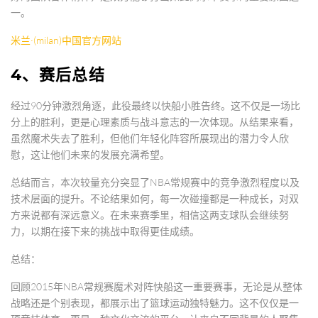
一。
米兰·(milan)中国官方网站
4、赛后总结
经过90分钟激烈角逐，此役最终以快船小胜告终。这不仅是一场比
分上的胜利，更是心理素质与战斗意志的一次体现。从结果来看，
虽然魔术失去了胜利，但他们年轻化阵容所展现出的潜力令人欣
慰，这让他们未来的发展充满希望。
总结而言，本次较量充分突显了NBA常规赛中的竞争激烈程度以及
技术层面的提升。不论结果如何，每一次碰撞都是一种成长，对双
方来说都有深远意义。在未来赛季里，相信这两支球队会继续努
力，以期在接下来的挑战中取得更佳成绩。
总结：
回顾2015年NBA常规赛魔术对阵快船这一重要赛事，无论是从整体
战略还是个别表现，都展示出了篮球运动独特魅力。这不仅仅是一