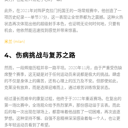
此外，在2021年对阵萨克拉门托国王的一场常规赛中，他创造了一
项历史纪录——单节37分，这一表现让全世界都为之震撼。这种火热
状态再次体现出他的超级射手本色，也证明无论何时何地，只要有
机会，他依然能迅速找到感觉并带来惊喜。
米兰·(milan)
4、伤病挑战与复苏之路
然而，一段辉煌历程并非一路平坦。2020年11月，由于严重受伤缺
席整个赛季，这无疑是对于任何运动员来说都是极大的挑战。肆虐
的不仅是身体上的痛苦，还有心理上的压力及不安。但即使如此，
克莱没有放弃，而是选择迎难而上，通过艰苦训练恢复状态。
经过漫长而艰辛的康复过程，他终于于2022年重返赛场。在复出的
第一场比赛中，全场观众给予热烈掌声，那份感动溢于言表。而此
后的每一次出现在球场上，都意味着他战胜了一切困难，再次追逐
梦想。这种坚持不懈、自强不息精神深深感染着每一个人，也让更
多年轻运动员看到了希望。