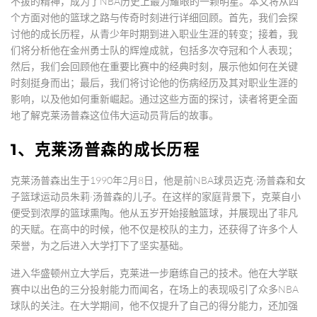
不拔的精神，成为了NBA历史上最为耀眼的一颗明星。本文将从四
个方面对他的篮球之路与传奇时刻进行详细回顾。首先，我们会探
讨他的成长历程，从青少年时期到进入职业生涯的转变；接着，我
们将分析他在金州勇士队的辉煌成就，包括多次夺冠和个人表现；
然后，我们会回顾他在重要比赛中的经典时刻，展示他如何在关键
时刻挺身而出；最后，我们将讨论他的伤病经历及其对职业生涯的
影响，以及他如何重新崛起。通过这些方面的探讨，读者将更全面
地了解克莱汤普森这位伟大运动员背后的故事。
1、克莱汤普森的成长历程
克莱汤普森出生于1990年2月8日，他是前NBA球员迈克·汤普森和女
子篮球运动员朱莉·汤普森的儿子。在这样的家庭背景下，克莱自小
便受到浓厚的篮球熏陶。他从五岁开始接触篮球，并展现出了非凡
的天赋。在高中的时候，他不仅是校队的主力，还获得了许多个人
荣誉，为之后进入大学打下了坚实基础。
进入华盛顿州立大学后，克莱进一步磨练自己的技术。他在大学联
赛中以出色的三分投射能力而闻名，在场上的表现吸引了众多NBA
球队的关注。在大学期间，他不仅提升了自己的得分能力，还加强