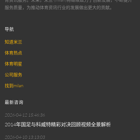
服务质量，为推动体育资讯行业的发展做出更大的贡献。
导航
知道米兰
体育热点
体育明星
公司服务
找到milan
最新咨询
2026-04-12 15:46:36
2014年国足与科威特精彩对决回顾视频全景解析
2026-04-10 13:13:03