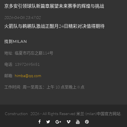
京多安引领球队新篇章展望未来赛季的辉煌与挑战
2026-04-08 23:47:02
火箭队与鹈鹕队激战正酣月24日精彩对决值得期待
找到MILAN
地址
临夏市巧忘之巅114号
电话
13972695651
邮箱
himba@qq.com
工作时间
周一至周五：上午 10 点至晚上 8 点
Construction
2026
- All Rights Reserved
米兰·(milan)中国官方网站
.