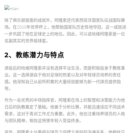
除了俱乐部层面的成就外，阿隆索还代表西班牙国家队征战国际赛
场。在2010年世界杯上，他帮助国家队历史性地夺冠，这一成就进
一步巩固了他在足球史上的地位。因此，可以说哈维阿隆索是一位
名副其实的世界级球星。
2、教练潜力与特点
退役后的哈维阿隆索并没有选择平淡生活，而是积极投身于教练事
业。这一选择源自于他对足球的热爱以及对年轻球员培养的责任
感。他深知自己从前所积累的大量经验能够为新一代球员提供指
导。
作为一名优秀的中场指挥官，阿隆索在场上的智慧和决策能力为他
日后的执教奠定了基础。他善于分析比赛，并能迅速适应不同战术
需求，这对于青训工作尤为重要。此外，他也注重培养球员的人格
与团队精神，相信这将使年轻人受益终身。
另外，阿隆索十分重视与球员之间建立良好的沟通关系。他相信只