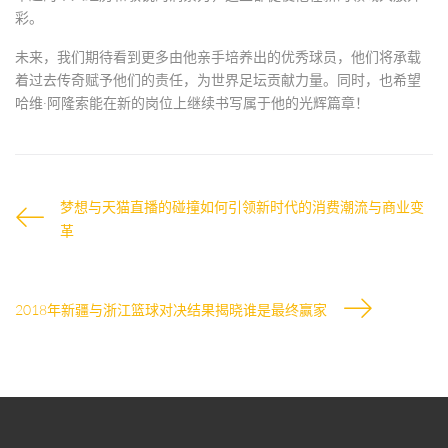
彩。
未来，我们期待看到更多由他亲手培养出的优秀球员，他们将承载
着过去传奇赋予他们的责任，为世界足坛贡献力量。同时，也希望
哈维·阿隆索能在新的岗位上继续书写属于他的光辉篇章！
梦想与天猫直播的碰撞如何引领新时代的消费潮流与商业变
革
2018年新疆与浙江篮球对决结果揭晓谁是最终赢家