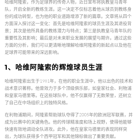
哈维阿隆索，作为足球界的传奇人物，近日宣布将执教皇马青年
队，开启全新的教练生涯。这一决定不仅标志着他从球员到教练身
份的成功转型，也为他的职业道路增添了新的篇章。文章将从四个
方面深入探讨这一变化：首先是哈维阿隆索的球员生涯及其退役背
景；其次是他所具备的教练潜力与特点；第三是执教皇马青年队的
重要性及其影响；最后是对未来职业发展的展望与期许。通过这些
方面的分析，我们可以更清晰地理解哈维阿隆索的新起点以及他在
足球界可能带来的深远影响。
1、哈维阿隆索的辉煌球员生涯
哈维阿隆索出生于1981年，在他的职业生涯中，他以出色的技术和
战术意识著称。他曾效力于多个顶级俱乐部，如皇家社会、利物浦
和皇家马德里等。在这些球队中，他不仅赢得了无数荣誉，还树立
了自己在中场组织上的独特风格。
在利物浦期间，阿隆索帮助球队夺得了2005年的欧洲冠军联赛，并
成为比赛中的关键角色。他的传球精准度和场上视野，使得他能够
快速有效地调动全队进攻。此外，他在皇家马德里的表现同样突
出，为球队获得多个西甲冠军和其他锦标做出了重要贡献。